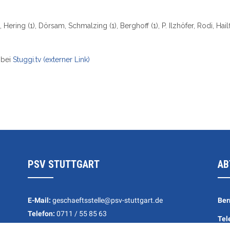
Hering (1), Dörsam, Schmalzing (1), Berghoff (1), P. Ilzhöfer, Rodi, Hailfi
 bei
Stuggi.tv (externer Link)
PSV STUTTGART
AB
E-Mail:
geschaeftsstelle@psv-stuttgart.de
Ber
Telefon:
0711 / 55 85 63
Tel
Adresse: