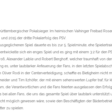
ürttembergischer Pokalsieger. Im heimischen Vaihinger Freibad Rosent
 und 2015 der dritte Pokalerfolg des PSV.
sgeglichenen Spiel dauerte es bis zur 5. Spielminute, ehe Spielertrai
entwickelte sich ein enges Spiel und es ging mit einem 3:2 für den PS
oß, Alexander Laible und Robert Berghoff, welcher traumhaft von der Mi
ng es, unter lautstarker Anfeuerung der Fans, in den letzten Spielabsc
än Oliver Rodi in der Centerverteidigung, schaffte es Bietigheim nic
eider und Tim Ilzhöfer, der mit einem sehenswerten Lupfer traf, für kl
am, die Verantwortlichen und die Fans feierten ausgelassen den Erfolg
 bei allen Fans, die uns das gesamte Spiel über lautstark unterstütz
icht möglich gewesen wäre, sowie den Beschäftigten der Bäderbetri
ter zu spielen.