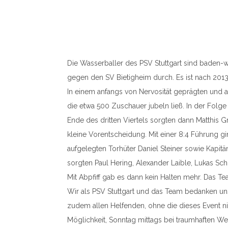
Die Wasserballer des PSV Stuttgart sind baden-w
gegen den SV Bietigheim durch. Es ist nach 2013
In einem anfangs von Nervosität geprägten und au
die etwa 500 Zuschauer jubeln ließ. In der Folge 
Ende des dritten Viertels sorgten dann Matthis Gr
kleine Vorentscheidung. Mit einer 8:4 Führung gi
aufgelegten Torhüter Daniel Steiner sowie Kapit
sorgten Paul Hering, Alexander Laible, Lukas Schn
Mit Abpfiff gab es dann kein Halten mehr. Das Te
Wir als PSV Stuttgart und das Team bedanken uns
zudem allen Helfenden, ohne die dieses Event n
Möglichkeit, Sonntag mittags bei traumhaften Wet