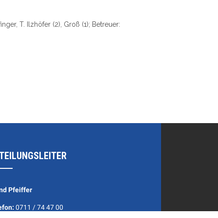
nger, T. Ilzhöfer (2), Groß (1); Betreuer:
TEILUNGSLEITER
nd Pfeiffer
efon:
0711 / 74 47 00