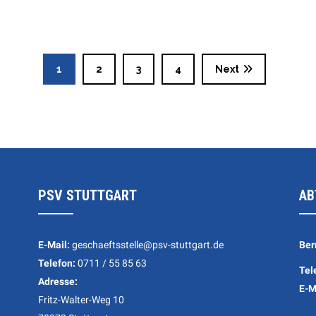
1
2
3
4
Next
PSV STUTTGART
AB
E-Mail:
geschaeftsstelle@psv-stuttgart.de
Ber
Telefon:
0711 / 55 85 63
Tel
Adresse:
E-M
Fritz-Walter-Weg 10