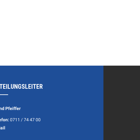
TEILUNGSLEITER
nd Pfeiffer
efon:
0711 / 74 47 00
ail