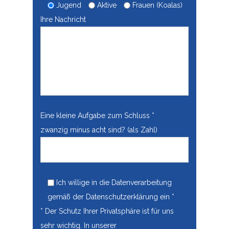
Jugend
Aktive
Frauen (Koalas)
Ihre Nachricht
Eine kleine Aufgabe zum Schluss *
zwanzig minus acht sind? (als Zahl)
Ich willige in die Datenverarbeitung
gemäß der
Datenschutzerklärung
ein *
* Der Schutz Ihrer Privatsphäre ist für uns
sehr wichtig. In unserer